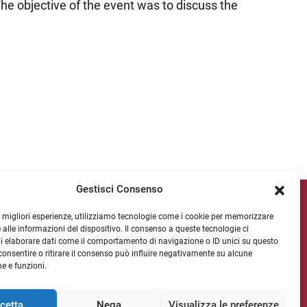
The objective of the event was to discuss the
Gestisci Consenso
ipv Socials
le migliori esperienze, utilizziamo tecnologie come i cookie per memorizzare
 alle informazioni del dispositivo. Il consenso a queste tecnologie ci
i elaborare dati come il comportamento di navigazione o ID unici su questo
consentire o ritirare il consenso può influire negativamente su alcune
WSLETTER
he e funzioni.
cetta
Nega
Visualizza le preferenze