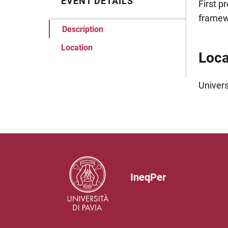
EVENT DETAILS
Desc
First p
framewo
Description
Location
Loca
Univers
IneqPer