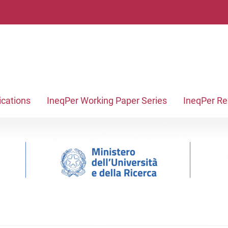
ications
IneqPer Working Paper Series
IneqPer R