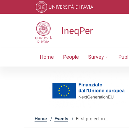
Skip to contents
Skip to main navigation
Skip to footer
IneqPer
Home
People
Survey
Publ
Home
/
Events
/
First project m...