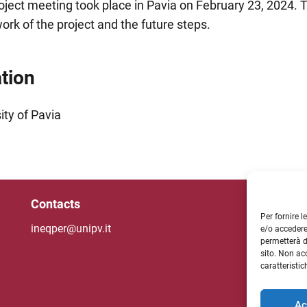
ription of the event
roject meeting took place in Pavia on February 23, 2024. 
rk of the project and the future steps.
tion
ity of Pavia
Contacts
Un
Per fornire 
ineqper@unipv.it
e/o accedere
permetterà d
sito. Non ac
NE
caratteristic
Ac